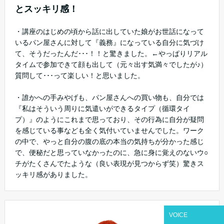
とスッキリ感！
・講座のはじめの頃から話に出していた娘がお世話になって
いるパン屋さんに対して『義務』になっている自分に気づけ
て、そうだったんだ･･･！！と驚きました。←やっぱりリアル
タイムで参加できて顔も出して（元々出す気満々でしたが♪）
質問して･･･って楽しい！と思いました。
・誰かへの手みやげも、パン屋さんへの買い物も、自分では
『私はそういう周りに気遣いができるタイプ（循環タイ
プ）』のようにこれまで思っており、その行為に自分が疑問
を感じている事なども全く気付いていませんでした。ワーク
の中で、やっと自分の腹の底の本当の気持ちが分かった感じ
で、便秘だと思っていなかったのに、急に身に覚えのないウ○
チがたくさんでたような（良い表現が見つからず笑）驚きス
ッキリ感がありました。
VOICE