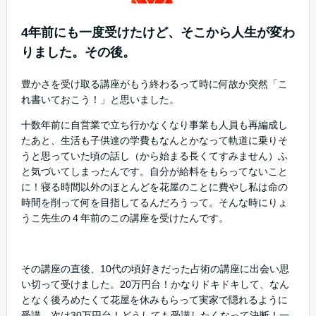
4年前にも一度受けたけど、そこから人生が変わ
りました。その後。
豊かさを受け取る講座がもう終わるって時に何故か突然「こ
れ書いておこう！」と思いました。
十数年前に自営業で立ち行かなくなり事業も人員も再編成し
たあと、生活も子供達の学費もなんとかなって軌道に乗りそ
うと思っていた頃の話し（から始まる長くてすみません）ふ
と気づいてしまったんです。自分が給料をもらってないこと
に！寝る時間以外のほとんどを花屋のことに費やし私は命の
時間を削って何を目指してるんだろうって。そんな時にりょ
うこ先生の４年前のこの講座を受けたんです。
その講座の直後、10代の頃好きだった占術の講座に出会い思
い切って受けました。20万円台！かなりドキドキして、なん
となく後ろめたくて花屋を休みもらって実家で隠れるように
受講。次は30万円台！どうしても受講したくなって決断！一