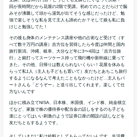
回が長時間だから花屋の2階で受講。初めてのことだらけで脳
みそが沸騰して頭から湯気が出てそうな感じだったけど、勉
強で楽しそうな私を見て主人も諦めたか？そして娘も私に負
けじと勉強してた！
その後も身体のメンテナンス講座や他の占術など受けて（す
べて数十万円の講座）吉方位を習得したら今度は仲間と国内
旅行新潟、沖縄、岐阜、大分など年に3〜4回は「吉方位旅
行」と銘打ってスーツケース持って飛行機や新幹線に乗って
きた。その他、日帰りは数えられないくらい！花屋を休みも
らって私1人（主人も子どもも置いて）友だちとあちこち旅行
するようになるなんて考えたこともなかったけど…主人もパ
ートさんも「どうぞー」と送り出してくれます。楽しくて仕
方ないんです
ほかに積み立てNISA、日本株、米国債、インド株、純金積立
てなど、家族で株の優待券や配当金の話しをするのも子ども
達にとってはいい刺激のようで証券口座の開設の話しなどを
友だちともするようです。
そしていまだに私は給料としてもらってないんです。生活費