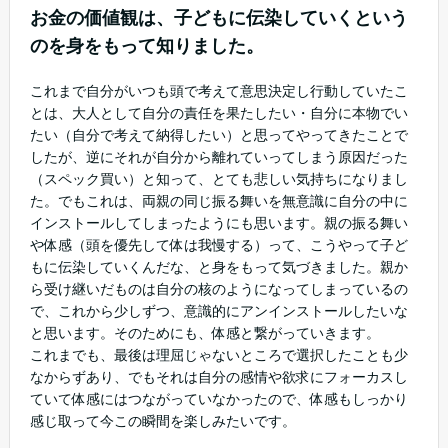
お金の価値観は、子どもに伝染していくという
のを身をもって知りました。
これまで自分がいつも頭で考えて意思決定し行動していたこ
とは、大人として自分の責任を果たしたい・自分に本物でい
たい（自分で考えて納得したい）と思ってやってきたことで
したが、逆にそれが自分から離れていってしまう原因だった
（スペック買い）と知って、とても悲しい気持ちになりまし
た。でもこれは、両親の同じ振る舞いを無意識に自分の中に
インストールしてしまったようにも思います。親の振る舞い
や体感（頭を優先して体は我慢する）って、こうやって子ど
もに伝染していくんだな、と身をもって気づきました。親か
ら受け継いだものは自分の核のようになってしまっているの
で、これから少しずつ、意識的にアンインストールしたいな
と思います。そのためにも、体感と繋がっていきます。
これまでも、最後は理屈じゃないところで選択したことも少
なからずあり、でもそれは自分の感情や欲求にフォーカスし
ていて体感にはつながっていなかったので、体感もしっかり
感じ取って今この瞬間を楽しみたいです。